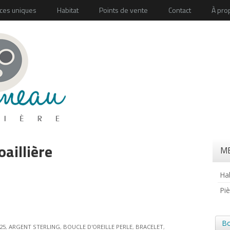
ces uniques
Habitat
Points de vente
Contact
À pr
oaillière
ME
Ha
Pi
Bo
25
,
ARGENT STERLING
,
BOUCLE D'OREILLE PERLE
,
BRACELET
,