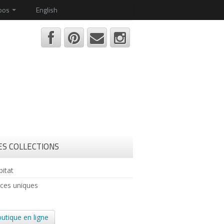
opos
English
S COLLECTIONS
bitat
èces uniques
utique en ligne