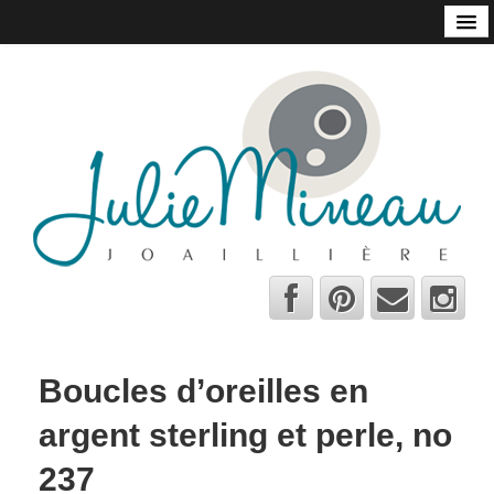
Accueil
Boutique en ligne
Pièces uniques
Habitat
Points de vente
Contact
À propos
Bio
Quelques conseils!
Boucles d’oreilles en
C.V.
argent sterling et perle, no
English
237